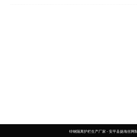
锌钢隔离护栏生产厂家 - 安平县扬海丝网制造