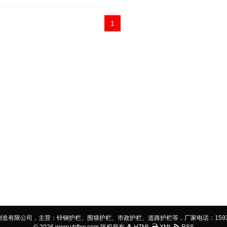
1
有限公司，主营：锌钢护栏、围墙护栏、市政护栏、道路护栏等，厂家电话：15931377799，网