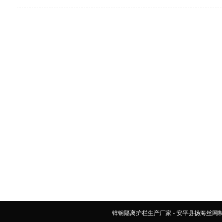
锌钢隔离护栏生产厂家 - 安平县扬海丝网制造