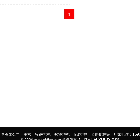
1
有限公司，主营：锌钢护栏、围墙护栏、市政护栏、道路护栏等，厂家电话：15931377799，网