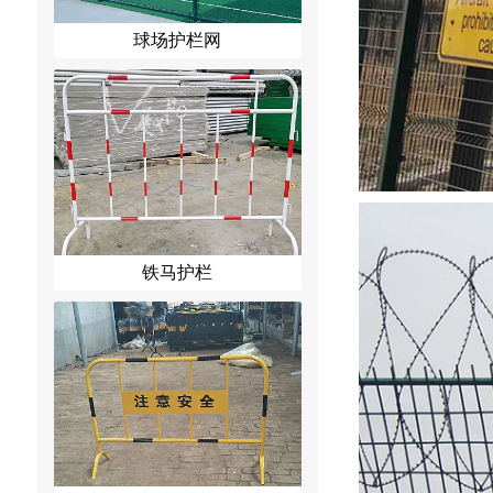
球场护栏网
铁马护栏