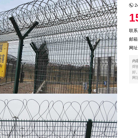
2
1
联系
邮箱：
网址
内
焊
好
网顶