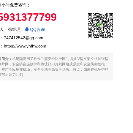
4小时免费咨询：
5931377799
人：张经理
QQ咨询
747412542@qq.com
：
https://www.yhfhw.com
容简介：
机场隔离网又称作“Y型安全防护网”，是由V型支架立柱加强型
接片网，安全防盗连接件和热镀锌刀片刺网组成强度和安全防御性很
。被广泛应用在机场，军事基地等高安全场所。特点：如果在机场护栏
部加装刀片刺...