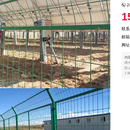
2
1
联系
邮箱：
网址
内
障
防
1.