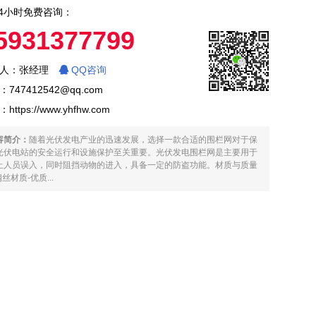
4小时免费咨询：
5931377799
人：张经理
QQ咨询
747412542@qq.com
：
https://www.yhfhw.com
容简介：
随着光伏发电产业的迅速发展，选择一款合适的围栏网对于保
光伏电站的安全运行和设施保护至关重要。光伏发电围栏网是主要用于
止人员误入，同时阻挡动物的进入，具备一定的防盗功能。材质与质量
钢丝材质-优质...