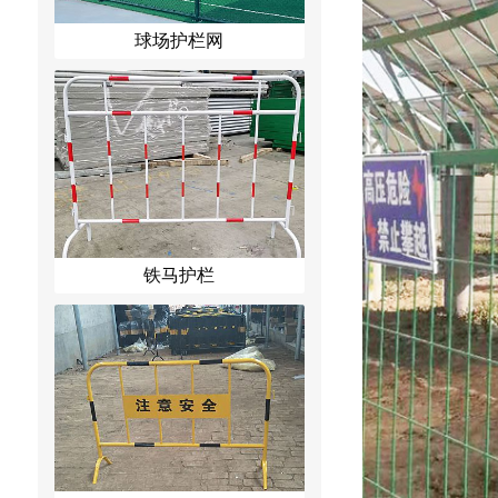
球场护栏网
铁马护栏