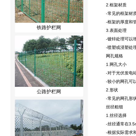
2.框架材质
-常见的框架材
-框架的厚度和
铁路护栏网
3.表面处理
-镀锌处理可以
-喷塑或浸塑处
网孔规格
1.网孔大小
-对于光伏发电站
-较小的网孔可
2.形状
公路护栏网
-常见的网孔形
丝径粗细
1.丝径选择
-丝径通常在3
-根据实际需求