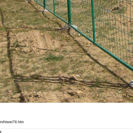
om/hlww/76.htm
网