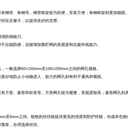
质有钢管、角钢等。钢管框架较为轻便，安装方便；角钢框架则更加稳固
管径应足够大，以提供良好的支撑。
增强防锈能力。
理不仅能防锈，还能增加围栏网的美观度和抗紫外线能力。
，一般选择50×150mm至100×200mm之间的网孔规格。
以更好地防止小动物进入，较大的网孔则有利于通风和视线。
状有方形、菱形和矩形等。方形网孔较为规整，美观度较高；菱形网孔则
.5mm至6mm之间。较粗的丝径能提供更高的强度和防护性能，但成本也相
和预算，合理选择丝径。