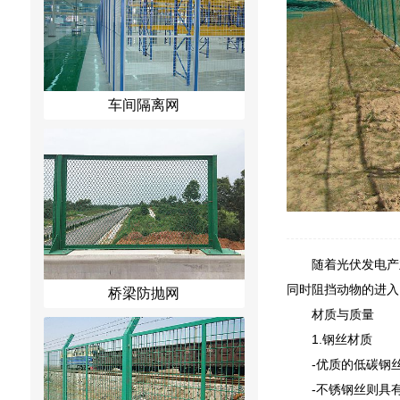
车间隔离网
随着光伏发电产
同时阻挡动物的进入
桥梁防抛网
材质与质量
1.钢丝材质
-优质的低碳钢
-不锈钢丝则具