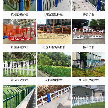
桥梁防撞护栏
河边观景护栏
桥梁护栏
基坑隔离护栏
建筑工地隔离护栏
拒马护栏
景观绿化护栏
公园绿化护栏
变压器锌钢护栏