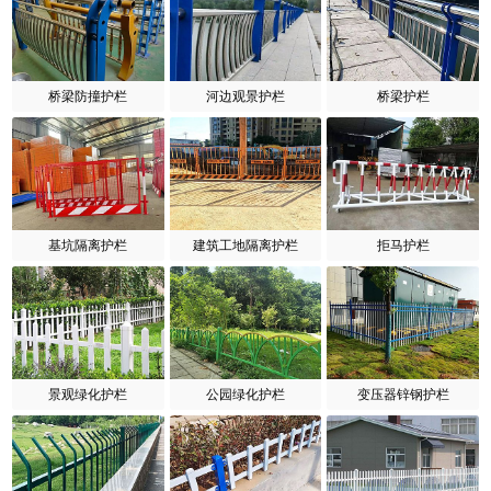
桥梁防撞护栏
河边观景护栏
桥梁护栏
基坑隔离护栏
建筑工地隔离护栏
拒马护栏
景观绿化护栏
公园绿化护栏
变压器锌钢护栏